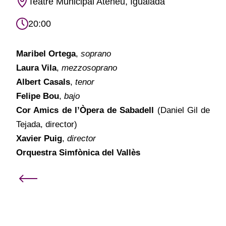
Teatre Municipal Ateneu, Igualada
20:00
Maribel Ortega
,
soprano
Laura Vila
,
mezzosoprano
Albert Casals
,
tenor
Felipe Bou
,
bajo
Cor Amics de l’Òpera de Sabadell
(Daniel Gil de
Tejada, director)
Xavier Puig
,
director
Orquestra Simfònica del Vallès