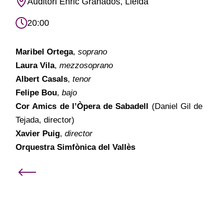
Auditori Enric Granados, Lleida
20:00
Maribel Ortega
,
soprano
Laura Vila
,
mezzosoprano
Albert Casals
,
tenor
Felipe Bou
,
bajo
Cor Amics de l’Òpera de Sabadell
(Daniel Gil de
Tejada, director)
Xavier Puig
,
director
Orquestra Simfònica del Vallès